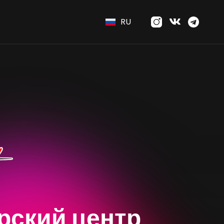
RU
рский центр